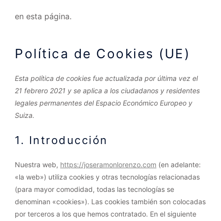
en esta página.
Política de Cookies (UE)
Consent
Consent
Consent
Consent
Consent
Consent
Esta política de cookies fue actualizada por última vez el
to
to
to
to
to
to
21 febrero 2021 y se aplica a los ciudadanos y residentes
service
service
service
service
service
service
legales permanentes del Espacio Económico Europeo y
elementor
wordpress
google-
google-
linkedin
varios
Suiza.
fonts
maps
1. Introducción
Nuestra web,
https://joseramonlorenzo.com
(en adelante:
«la web») utiliza cookies y otras tecnologías relacionadas
(para mayor comodidad, todas las tecnologías se
denominan «cookies»). Las cookies también son colocadas
por terceros a los que hemos contratado. En el siguiente